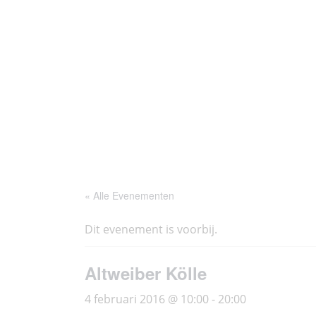
Ga
Thoés
Historie
Agenda
naar
de
inhoud
« Alle Evenementen
Dit evenement is voorbij.
Altweiber Kölle
4 februari 2016 @ 10:00
-
20:00