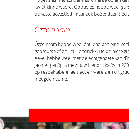
rippetisies met zônder instrumente op ein terr
kwiét kinne waere. Optraejes hebbe weej gans 
de vastelaovestiéd, maar auk boéte daen tiéd z
Ôzze naam
Ôzze naam hebbe weej ôntliënd aan eine Venl
gebreurs Sef en Lei Hendrickx. Beide hiëre zi
Aevel hebbe weej met de echtgenoëte van d’n 
Jaomer genôg is mevrouw Hendrickx ôs in 2008
op respektabele laeftiéd, en ware zien d’r g
meugde neume.