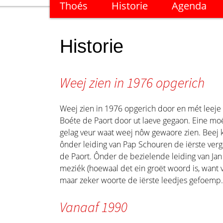
Thoés
Historie
Agenda
naar
de
inhoud
Historie
Weej zien in 1976 opgerich
Weej zien in 1976 opgerich door en mét leeje
Boéte de Paort door ut laeve gegaon. Eine mo
gelag veur waat weej nôw gewaore zien. Beej 
ônder leiding van Pap Schouren de iërste ver
de Paort. Ônder de bezielende leiding van Jan
meziék (hoewaal det ein groët woord is, want 
maar zeker woorte de iërste leedjes gefoemp.
Vanaaf 1990