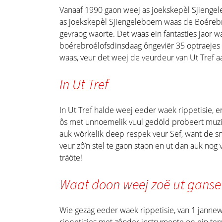
Vanaaf 1990 gaon weej as joekskepèl Sjiengel
as joekskepèl Sjiengeleboem waas de Boérebr
gevraog waorte. Det waas ein fantasties jaor
boérebroélofsdinsdaag ôngeviër 35 optraejes h
waas, veur det weej de veurdeur van Ut Tref a
In Ut Tref
In Ut Tref halde weej eeder waek rippetisie,
ôs met unnoemelik vuul gedöld probeert muzik
auk wörkelik deep respek veur Sef, want de 
veur zô’n stel te gaon staon en ut dan auk nog
träöte!
Waat doon weej zoë ut ganse 
Wie gezag eeder waek rippetisie, van 1 janne