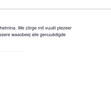
lhelmina. We zörge mit vuuël plezeer
passere waaobeej alle genuuëdigde