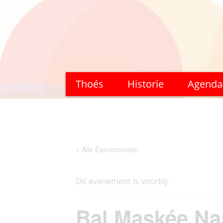
Ga
Thoés
Historie
Agenda
naar
de
inhoud
« Alle Evenementen
Dit evenement is voorbij.
Bal Maskée Na