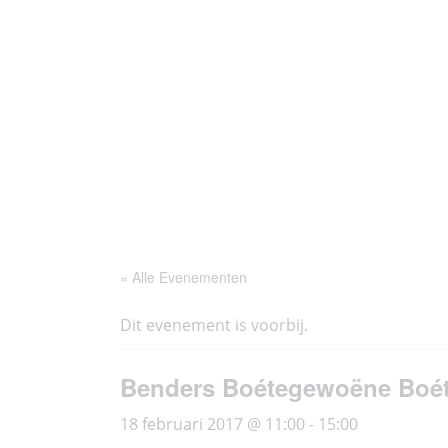
Ga
Thoés
Historie
Agenda
naar
de
inhoud
« Alle Evenementen
Dit evenement is voorbij.
Benders Boétegewoëne Boéte
18 februari 2017 @ 11:00
-
15:00