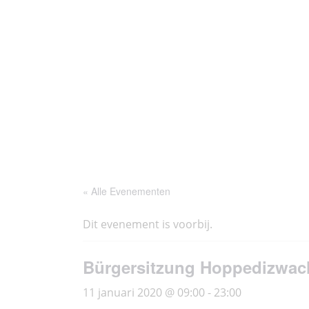
Ga
Thoés
Historie
Agenda
naar
de
inhoud
« Alle Evenementen
Dit evenement is voorbij.
Bürgersitzung Hoppedizwac
11 januari 2020 @ 09:00
-
23:00