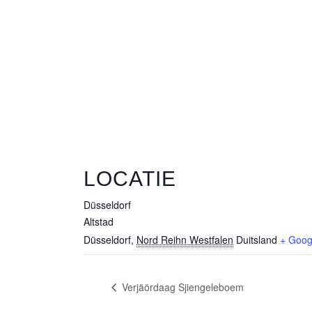
LOCATIE
Düsseldorf
Altstad
Düsseldorf
,
Nord Reihn Westfalen
Duitsland
+ Goog
Verjäördaag Sjiengeleboem