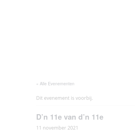
Ga
Thoés
Historie
Agenda
naar
de
inhoud
« Alle Evenementen
Dit evenement is voorbij.
D’n 11e van d’n 11e
11 november 2021