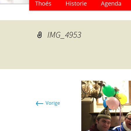
Thoés
Historie
Agenda
naar
de
inhoud
IMG_4953
←
Vorige