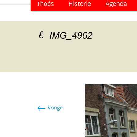
Thoés
Historie
Agenda
naar
de
inhoud
IMG_4962
←
Vorige