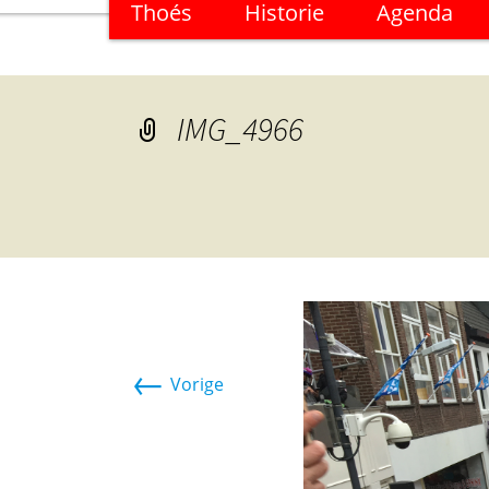
Thoés
Historie
Agenda
naar
de
inhoud
IMG_4966
←
Vorige