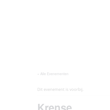
Ga
Thoés
Historie
Agenda
naar
de
inhoud
« Alle Evenementen
Dit evenement is voorbij.
Krense