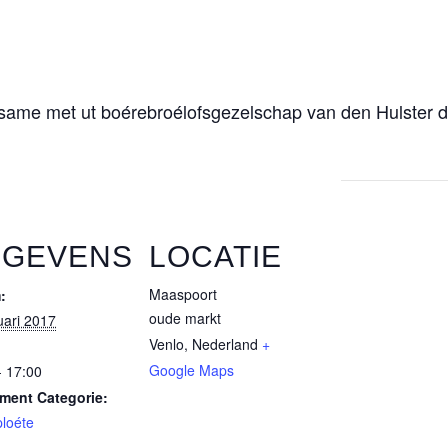
me met ut boérebroélofsgezelschap van den Hulster d’n
EGEVENS
LOCATIE
Maaspoort
:
oude markt
uari 2017
Venlo
,
Nederland
+
Google Maps
- 17:00
ment Categorie:
loéte