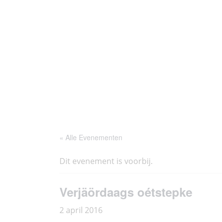
Ga
Thoés
Historie
Agenda
naar
de
inhoud
« Alle Evenementen
Dit evenement is voorbij.
Verjäördaags oétstepke
2 april 2016