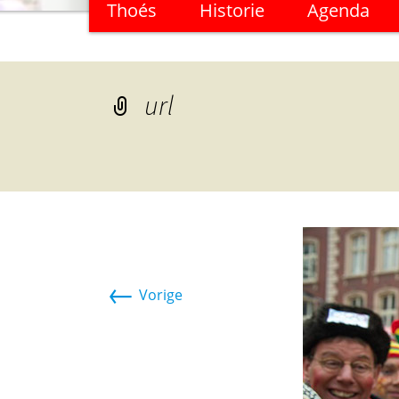
Thoés
Historie
Agenda
naar
de
inhoud
url
←
Vorige