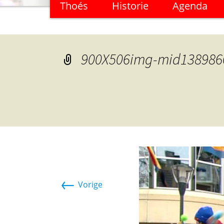
Thoés
Historie
Agenda
naar
de
inhoud
900X506img-mid138986
←
Vorige